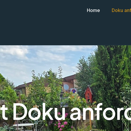
Home
Doku an
zt Doku anfor