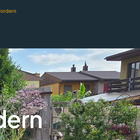
fordern
dern