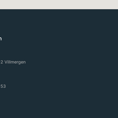
n
2 Villmergen
 53