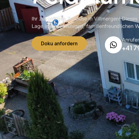
Ihr zukünftiges Zuhause in Villmergen! Dieses
Lage in einem ruhigen, familienfreundlichen W
Anrufe
Doku anfordern
+41 7