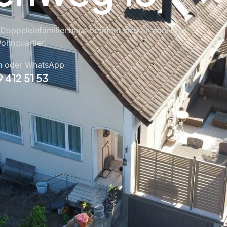
 Doppeleinfamilienhaus befindet sich an sonniger
ohnquartier.
n oder WhatsApp
9 412 51 53