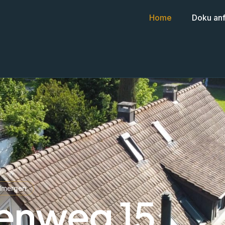
Home
Doku an
llmergen
enweg 15