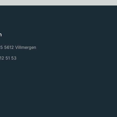
n
5 5612 Villmergen
12 51 53